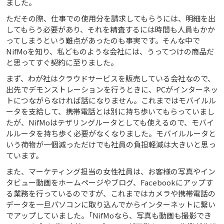
ました。
ただその際、仕事での使用分を請求してもらうには、明細を出
してもらう必要があり、それを精査するには時間も人員もかか
ってしまうという難点があったのも事実です。そんな中で
NifMoを知り、私どものような会社には、うってつけの商品だ
と思ってすぐ契約に至りました。
まず、わが社はクラウドサービスを販売している会社なので、
出先でデモンストレーションを行うときに、PCがインターネッ
トにつながらなければ話になりません。これまではモバイルル
ータを支給して、携帯電話とは別に持ち歩いてもらっていまし
たが、NifMoはテザリングルータとしても使えるので、モバイ
ルルータを持ち歩く必要がなくなりました。モバイルルータと
いう荷物が一個減っただけでも社員の負担軽減は大きいと思っ
ています。
また、マーケティング担当の女性社員は、お客様の写真やイン
タビュー動画をホームページやブログ、Facebookにアップす
る業務を行っているのですが、これまではカメラや携帯電話の
データを一旦パソコンに取り込んでからインターネットに繋い
でアップしていました。「NifMoなら、写真も動画も撮影でき