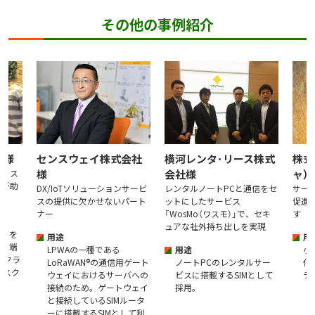
その他の事例紹介
タ様
センスウェイ株式会社
横河レンタ･リース株式
株式
でタス
様
会社様
ャ）
のが助
DX/IoTソリューションサービ
レンタルノートPCと通信をセ
サー
スの提供に欠かせないパート
ットにしたサービス
促進
ナー
「WosMo（ワスモ）」で、セキ
す
ュアな社外持ち出しを実現
ターを
用途
用
Mo端
LPWAの一種である
用途
小
らクラ
LoRaWAN®の通信用ゲート
ノートPCのレンタルサー
化
タスク
ウェイにおけるサーバへの
ビスに搭載するSIMとして
デ
。
接続のため。ゲートウェイ
採用。
と接続しているSIMルータ
ーに搭載するSIMとして利