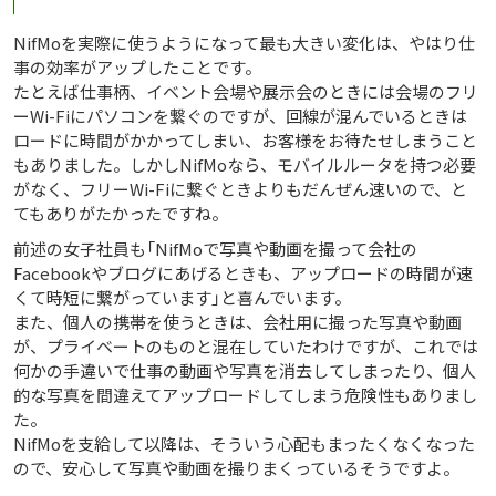
NifMoを実際に使うようになって最も大きい変化は、やはり仕
事の効率がアップしたことです。
たとえば仕事柄、イベント会場や展示会のときには会場のフリ
ーWi-Fiにパソコンを繋ぐのですが、回線が混んでいるときは
ロードに時間がかかってしまい、お客様をお待たせしまうこと
もありました。しかしNifMoなら、モバイルルータを持つ必要
がなく、フリーWi-Fiに繋ぐときよりもだんぜん速いので、と
てもありがたかったですね。
前述の女子社員も「NifMoで写真や動画を撮って会社の
Facebookやブログにあげるときも、アップロードの時間が速
くて時短に繋がっています」と喜んでいます。
また、個人の携帯を使うときは、会社用に撮った写真や動画
が、プライベートのものと混在していたわけですが、これでは
何かの手違いで仕事の動画や写真を消去してしまったり、個人
的な写真を間違えてアップロードしてしまう危険性もありまし
た。
NifMoを支給して以降は、そういう心配もまったくなくなった
ので、安心して写真や動画を撮りまくっているそうですよ。