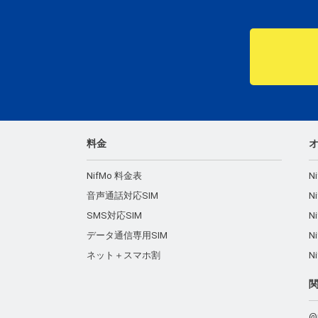
料金
NifMo 料金表
N
音声通話対応SIM
N
SMS対応SIM
N
データ通信専用SIM
N
ネット＋スマホ割
N
@