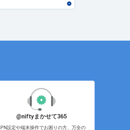
@niftyまかせて365
APN設定や端末操作でお困りの方、万全の