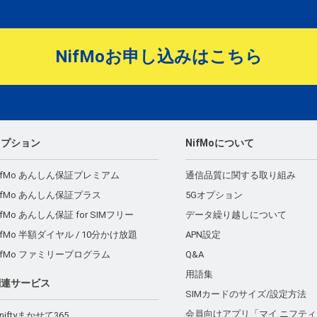
NifMoお申し込みはこちら
オプション
NifMoについて
ifMo あんしん保証プレミアム
通信品質に関する取り組み
ifMo あんしん保証プラス
5Gオプション
ifMo あんしん保証 for SIMフリー
データ繰り越しについて
ifMo 半額ダイヤル / 10分かけ放題
APN設定
ifMo ファミリープログラム
Q&A
用語集
関連サービス
SIMカードのサイズ/設定方法
会員向けアプリ「マイ ニフティ
niftyまかせて365