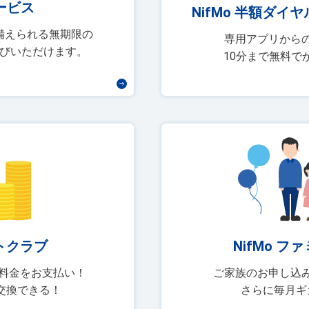
サービス
NifMo 半額ダイヤル
備えられる無期限の
専用アプリから
びいただけます。
10分まで無料で
トクラブ
NifMo 
の料金をお支払い！
ご家族のお申し込
倍で交換できる！
さらに毎月ギ