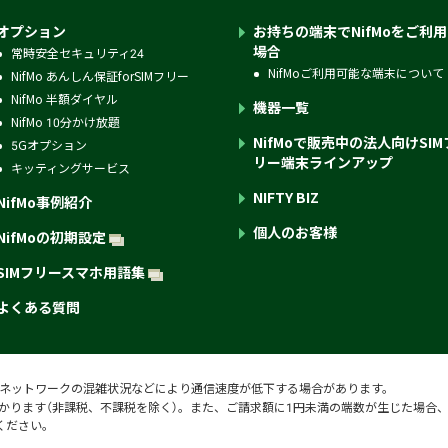
オプション
お持ちの端末でNifMoをご利
場合
常時安全セキュリティ24
NifMoご利用可能な端末について
NifMo あんしん保証forSIMフリー
NifMo 半額ダイヤル
機器一覧
NifMo 10分かけ放題
NifMoで販売中の法人向けSIM
5Gオプション
リー端末ラインアップ
キッティングサービス
NIFTY BIZ
NifMo事例紹介
個人のお客様
NifMoの初期設定
SIMフリースマホ用語集
よくある質問
ネットワークの混雑状況などにより通信速度が低下する場合があります。
かります（非課税、不課税を除く）。また、
ご請求額に1円未満の端数が生じた場合
ください。