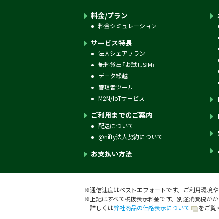
料金/プラン
料金シミュレーション
サービス特長
法人シェアプラン
無料貸出「お試しSIM」
データ繰越
管理者ツール
M2M/IoTサービス
ご利用までのご案内
配送について
@nifty法人契約について
お支払い方法
※
通信速度はベストエフォートです。ご利用環境や
※
上記はすべて税抜表示料金です。別途消費税がか
詳しくは
弊社商品の価格表示について
をご覧