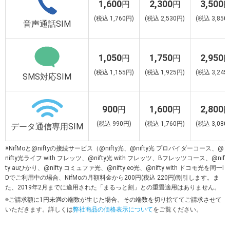
1,600
2,300
3,500
円
円
(税込
1,760
円)
(税込
2,530
円)
(税込
3,850
音声通話SIM
1,050
1,750
2,950
円
円
(税込
1,155
円)
(税込
1,925
円)
(税込
3,245
SMS対応SIM
900
1,600
2,800
円
円
(税込
990
円)
(税込
1,760
円)
(税込
3,080
データ通信専用SIM
※
NifMoと@niftyの接続サービス（@nifty光、@nifty光 プロバイダーコース、@
nifty光ライフ with フレッツ、@nifty光 with フレッツ、Bフレッツコース、@nif
ty auひかり、@nifty コミュファ光、@nifty eo光、@nifty with ドコモ光を同一I
Dでご利用中の場合、NifMoの月額料金から200円
(税込
220
円)
割引します。ま
た、2019年2月までに適用された「まるっと割」との重畳適用はありません。
※
ご請求額に1円未満の端数が生じた場合、その端数を切り捨ててご請求させて
いただきます。詳しくは
弊社商品の価格表示について
をご覧ください。