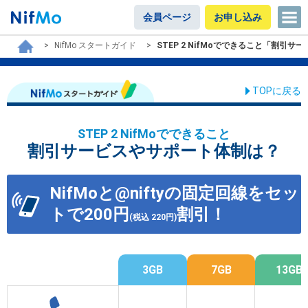
会員ページ
お申し込み
NifMo スタートガイド
STEP 2 NifMoでできること「割引
TOPに戻る
STEP 2 NifMoでできること
割引サービスやサポート体制は？
NifMoと@niftyの固定回線をセッ
トで200円
割引！
(税込
220
円)
3GB
7GB
13GB