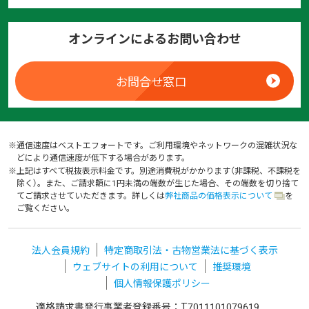
オンラインによるお問い合わせ
お問合せ窓口
※
通信速度はベストエフォートです。ご利用環境やネットワークの混雑状況な
どにより通信速度が低下する場合があります。
※
上記はすべて税抜表示料金です。別途消費税がかかります（非課税、不課税を
除く）。また、
ご請求額に1円未満の端数が生じた場合、その端数を切り捨て
てご請求させていただきます。詳しくは
弊社商品の価格表示について
を
ご覧ください。
法人会員規約
特定商取引法・古物営業法に基づく表示
ウェブサイトの利用について
推奨環境
個人情報保護ポリシー
適格請求書発行事業者登録番号：T7011101079619