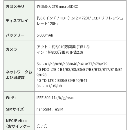
外部メモリ
外部最大2TB microSDXC
約6.6インチ / HD+（1,612×720）/ LCD/ リフレッシュ
ディスプレイ
レート120Hz
バッテリー
5,000mAh
アウト：約5,010万画素 (F値1.8)
カメラ
イン：約800万画素 (F値2.0)
5G：n1/n3/n28/n38/n40/n41/n77/n78/n79
4G FDD-LTE：B1/B2/B3/B5/B7/B8/B12/B17/B18/B1
ネットワークお
9/B28
よび周波数
4G TD-LTE：B38/B39/B40/B41
3G： B1/B5/B8
Wi-Fi
IEEE 802.11a/b/g/n/ac
SIMサイズ
nanoSIM、eSIM
NFC/Felica
（おサイフケー
〇 / 〇