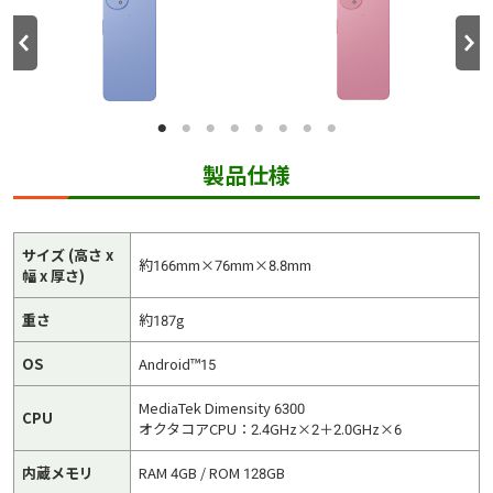
製品仕様
サイズ (高さ x
約166mm×76mm×8.8mm
幅 x 厚さ)
重さ
約187g
OS
Android™15
MediaTek Dimensity 6300
CPU
オクタコアCPU：2.4GHz×2＋2.0GHz×6
内蔵メモリ
RAM 4GB / ROM 128GB