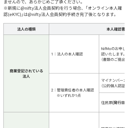
ませんので、あらかじめご了承ください。
※新規に@nifty法人会員契約を行う場合、「オンライン本人確
認(eKYC)」は@nifty法人会員契約手続き完了後となります。
法人の種類
本人確認書
NifMoのお申
1：法人の本人確認
認いたします。
（書類のご提出は
商業登記されている
法人
マイナンバーカ
（公的個人認証）
2：管理責任者の本人確認
※いずれか1点
住民票
(発行日