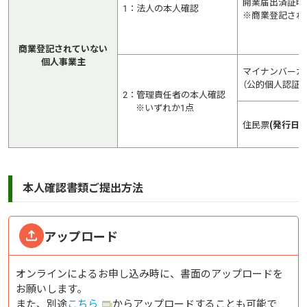
開業届出済証明
1：法人の本人確認
※商業登記され
商業登記されていない
個人事業主
マイナンバーカ
（公的個人認証）
2：管理責任者の本人確認
※いずれか1点
住民票
(発行日
本人確認書類ご提出方法
アップロード
オンラインによるお申し込み時に、書面のアップロードを
お願いします。
また、別途
こちら
からアップロードすることも可能で